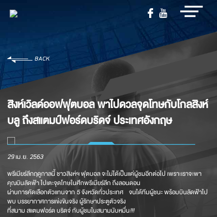
BACK
สิงห์เวิลด์ออฟฟุตบอล พาไปดวลจุดโทษกับโกลสิงห์
บลู ถึงสแตมป์ฟอร์ดบริดจ์ ประเทศอังกฤษ
29 เม.ย. 2563
พรีเมียร์ลีกฤดูกาลนี้ ชาวสิงห์ฯ ฟุตบอล จะไม่ได้เป็นแค่ผู้ชมอีกต่อไป เพราะเราจะพา
คุณบินลัดฟ้า ไปเตะจุดโทษในศึกพรีเมียร์ลีก ถึงลอนดอน
ผ่านการคัดเลือกตัวแทนจาก 5 จังหวัดทั่วประเทศ จนได้ทีมผู้ชนะ พร้อมบินลัดฟ้าไป
พบ บรรยากาศการแข่งขันจริง ผู้รักษาประตูตัวจริง
ที่สนาม สแตมฟอร์ด บริดจ์ กับผู้ชมในสนามนับหมื่น!!!